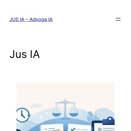
Pular
para
JUS IA – Advoga IA
o
conteúdo
Jus IA