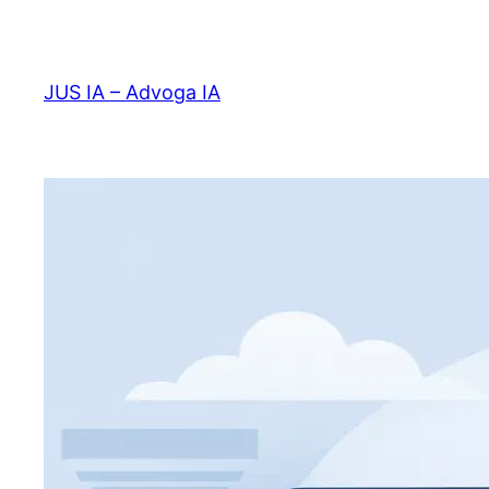
Pular
para
o
JUS IA – Advoga IA
conteúdo