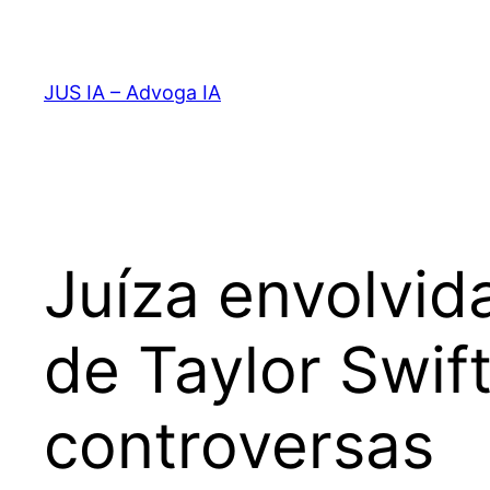
Pular
para
o
JUS IA – Advoga IA
conteúdo
Juíza envolvid
de Taylor Swif
controversas