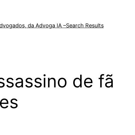
a advogados, da Advoga IA –
Search Results
ssassino de fã
ões