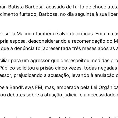
han Batista Barbosa, acusado de furto de chocolates
ecimento furtado, Barbosa, no dia seguinte à sua lib
 Priscilla Macuco também é alvo de críticas. Em um 
ria esposa, desconsiderando a recomendação do Min
o que a denúncia foi apresentada três meses após as 
iliar para um agressor que desrespeitou medidas pr
blico solicitou a prisão cinco vezes, todas negadas 
gressor, prejudicando a acusação, levando à anulação
s pela BandNews FM, mas, amparada pela Lei Orgânica
ou debates sobre a atuação judicial e a necessidade d