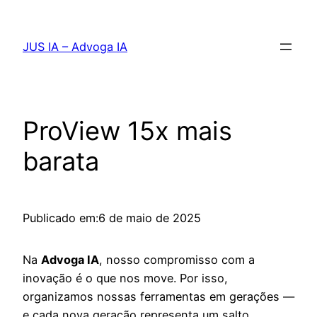
Pular
para
JUS IA – Advoga IA
o
conteúdo
ProView 15x mais
barata
Publicado em:
6 de maio de 2025
Na
Advoga IA
, nosso compromisso com a
inovação é o que nos move. Por isso,
organizamos nossas ferramentas em gerações —
e cada nova geração representa um salto