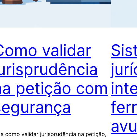
Como validar
Sis
jurisprudência
jur
na petição com
int
segurança
fer
avu
ja como validar jurisprudência na petição,