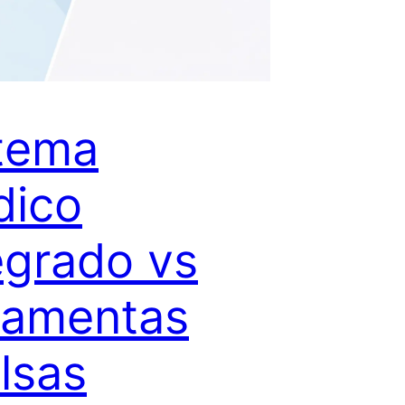
tema
ídico
egrado vs
ramentas
lsas