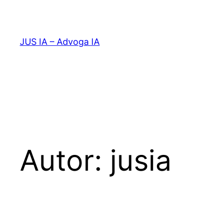
Pular
para
o
JUS IA – Advoga IA
conteúdo
Autor:
jusia