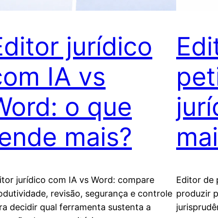
ditor jurídico
Edi
com IA vs
pet
Word: o que
jur
rende mais?
mai
itor jurídico com IA vs Word: compare
Editor de 
odutividade, revisão, segurança e controle
produzir p
ra decidir qual ferramenta sustenta a
jurisprud