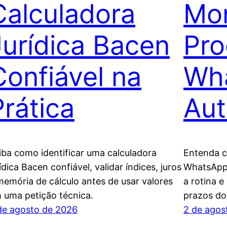
Calculadora
Mon
Jurídica Bacen
Pro
Confiável na
Wh
Prática
Aut
iba como identificar uma calculadora
Entenda 
rídica Bacen confiável, validar índices, juros
WhatsApp 
memória de cálculo antes de usar valores
a rotina e
 uma petição técnica.
prazos do 
de agosto de 2026
2 de agos