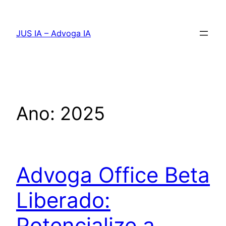
Pular
para
JUS IA – Advoga IA
o
conteúdo
Ano:
2025
Advoga Office Beta
Liberado:
Potencialize a