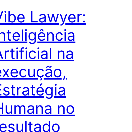
Vibe Lawyer:
Inteligência
rtificial na
execução,
Estratégia
Humana no
resultado