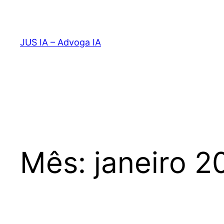
Pular
para
o
JUS IA – Advoga IA
conteúdo
Mês:
janeiro 2