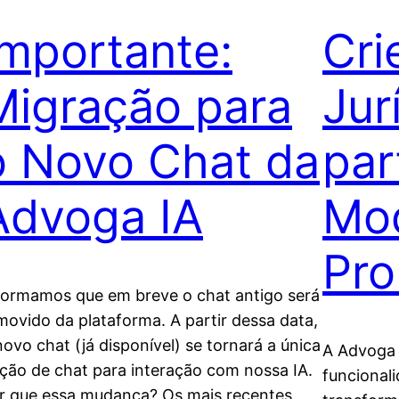
Importante:
Cri
Migração para
Jur
o Novo Chat da
par
Advoga IA
Mo
Pro
formamos que em breve o chat antigo será
movido da plataforma. A partir dessa data,
novo chat (já disponível) se tornará a única
A Advoga 
ção de chat para interação com nossa IA.
funcionali
r que essa mudança? Os mais recentes