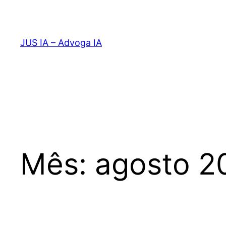
Pular
para
o
JUS IA – Advoga IA
conteúdo
Mês:
agosto 2