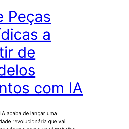
e Peças
ídicas a
tir de
delos
ntos com IA
IA acaba de lançar uma
dade revolucionária que vai