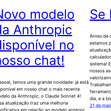
Novo modelo
Se
da Anthropic
Antes de 
disponível no
estamos p
atualizaç
nosso chat!
calculador
sistema! 
nossos as
valorizam
ssoal, temos uma grande novidade: já está
Trabalham
sponível em nosso chat o mais recente
ferramenta
delo da Anthropic, o Claude Sonnet 4!
dia, e a b
sa atualização traz uma melhoria
21 de mai
gnificativa em relação ao modelo anterior.