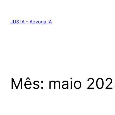
Pular
para
o
JUS IA – Advoga IA
conteúdo
Mês:
maio 202