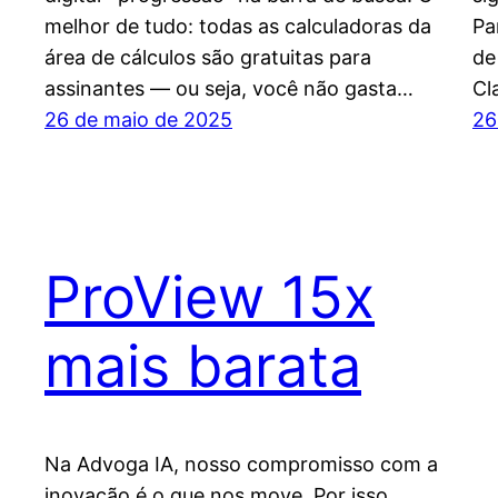
melhor de tudo: todas as calculadoras da
Pa
área de cálculos são gratuitas para
de
assinantes — ou seja, você não gasta…
Cl
26 de maio de 2025
26
ProView 15x
mais barata
Na Advoga IA, nosso compromisso com a
inovação é o que nos move. Por isso,