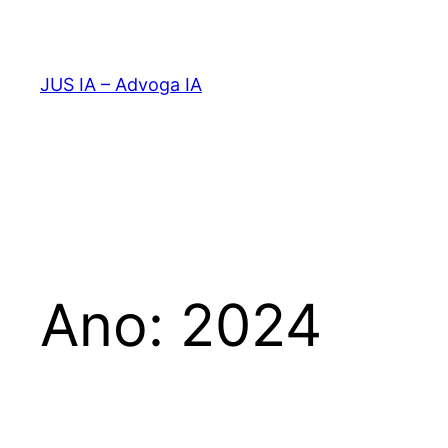
Pular
para
o
JUS IA – Advoga IA
conteúdo
Ano:
2024