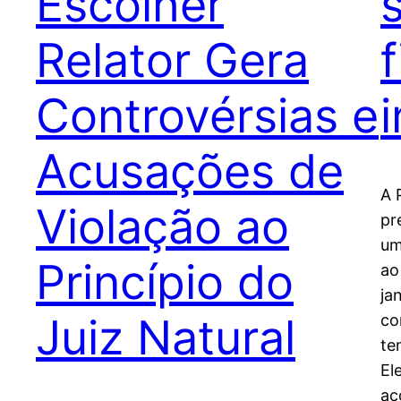
Escolher
Relator Gera
Controvérsias e
Acusações de
A 
Violação ao
pr
um
Princípio do
ao
ja
Juiz Natural
co
te
El
ac