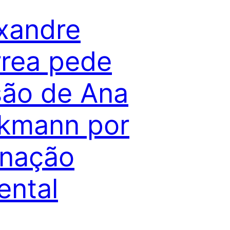
xandre
rea pede
são de Ana
kmann por
enação
ental