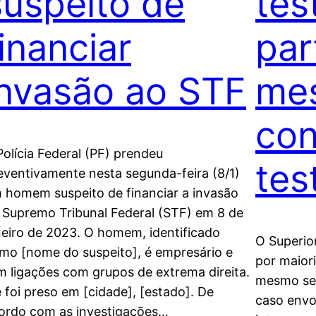
suspeito de
tes
financiar
par
invasão ao STF
me
con
Polícia Federal (PF) prendeu
te
eventivamente nesta segunda-feira (8/1)
 homem suspeito de financiar a invasão
 Supremo Tribunal Federal (STF) em 8 de
neiro de 2023. O homem, identificado
O Superior
mo [nome do suspeito], é empresário e
por maiori
m ligações com grupos de extrema direita.
mesmo se
e foi preso em [cidade], [estado]. De
caso envo
ordo com as investigações…