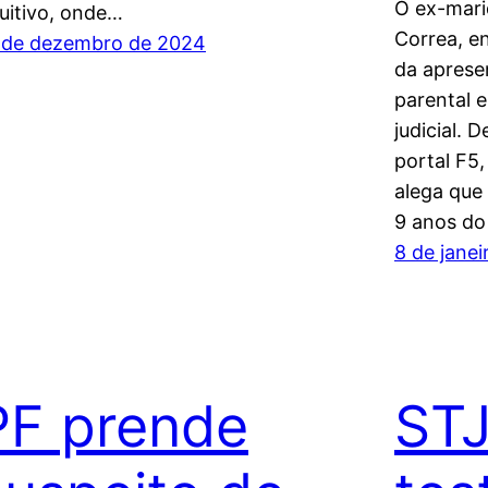
O ex-mari
tuitivo, onde…
Correa, en
 de dezembro de 2024
da aprese
parental 
judicial.
portal F5,
alega que
9 anos do 
8 de jane
PF prende
STJ