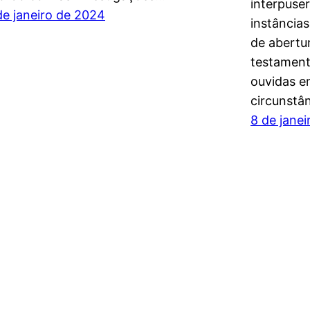
interpuse
de janeiro de 2024
instância
de abertu
testament
ouvidas e
circunstâ
8 de jane