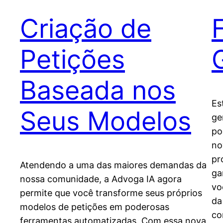
Criação de
Petições
Baseada nos
Es
Seus Modelos
ge
po
no
pr
Atendendo a uma das maiores demandas da
ga
nossa comunidade, a Advoga IA agora
vo
permite que você transforme seus próprios
da
modelos de petições em poderosas
co
ferramentas automatizadas. Com essa nova