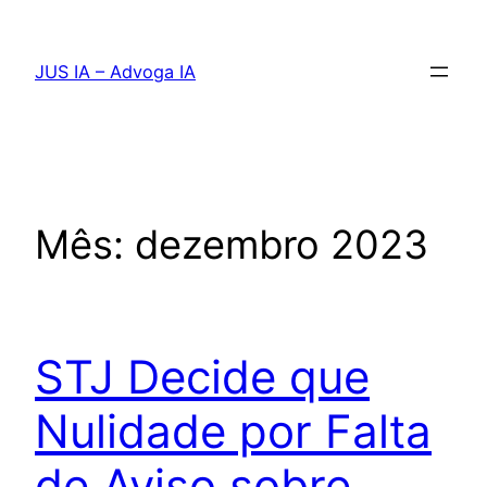
Pular
para
JUS IA – Advoga IA
o
conteúdo
Mês:
dezembro 2023
STJ Decide que
Nulidade por Falta
de Aviso sobre